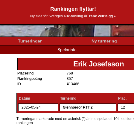
Rankingen flyttar!
0k.se
Ny sida för Sveriges 40k-ranking är:
rank.veizla.gg »
Turneringar
Ny turnering
Spelarinfo
Erik Josefsson
Placering
768
Rankingpoäng
857
ID
#13468
Datum
Turnering
Plac.
2025-05-24
Glennperor RTT 2
12
Turneringar markerade med en asterisk (*) är inte spelade i 10th edition o
rankingen.