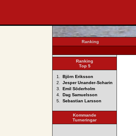
svenska4
Ranking
Ranking
Top 5
1.
Björn Eriksson
2.
Jesper Unander-Scharin
3.
Emil Söderholm
4.
Dag Samuelsson
5.
Sebastian Larsson
Kommande
Turneringar