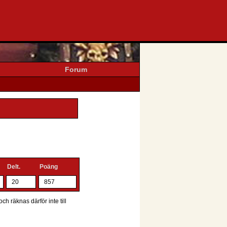
Forum
Delt.
Poäng
20
857
ch räknas därför inte till