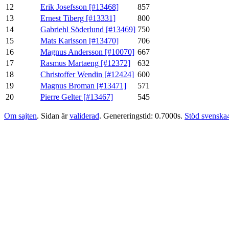
12
Erik Josefsson [#13468]
857
13
Ernest Tiberg [#13331]
800
14
Gabriehl Söderlund [#13469]
750
15
Mats Karlsson [#13470]
706
16
Magnus Andersson [#10070]
667
17
Rasmus Martaeng [#12372]
632
18
Christoffer Wendin [#12424]
600
19
Magnus Broman [#13471]
571
20
Pierre Gelter [#13467]
545
Om sajten
. Sidan är
validerad
. Genereringstid: 0.7000s.
Stöd svenska