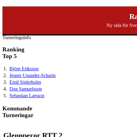
svenska40k.se
Ra
Ny sida för Sve
Ranking
Turneringar
Ny turnering
Forum
Turneringsinfo
Ranking
Top 5
1.
Björn Eriksson
2.
Jesper Unander-Scharin
3.
Emil Söderholm
4.
Dag Samuelsson
5.
Sebastian Larsson
Kommande
Turneringar
Glennperor RTT 2