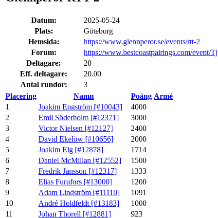
Datum:
2025-05-24
Plats:
Göteborg
Hemsida:
https://www.glennperor.se/events/rtt-2
Forum:
https://www.bestcoastpairings.com/even
Deltagare:
20
Eff. deltagare:
20.00
Antal rundor:
3
Placering
Namn
Poäng
Armé
1
Joakim Engström [#10043]
4000
2
Emil Söderholm [#12371]
3000
3
Victor Nielsen [#12127]
2400
4
David Ekelöw [#10656]
2000
5
Joakim Elg [#12878]
1714
6
Daniel McMillan [#12552]
1500
7
Fredrik Jansson [#12317]
1333
8
Elias Furufors [#13000]
1200
9
Adam Lindström [#11110]
1091
10
André Holdfeldt [#13183]
1000
11
Johan Thorell [#12881]
923