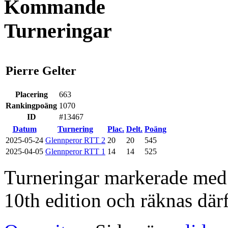
Kommande
Turneringar
Pierre Gelter
Placering
663
Rankingpoäng
1070
ID
#13467
Datum
Turnering
Plac.
Delt.
Poäng
2025-05-24
Glennperor RTT 2
20
20
545
2025-04-05
Glennperor RTT 1
14
14
525
Turneringar markerade med en
10th edition och räknas därf