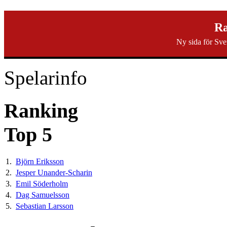
svenska40k.se
Ra
Ny sida för Sve
Ranking
Turneringar
Ny turnering
Forum
Spelarinfo
Ranking
Top 5
1.
Björn Eriksson
2.
Jesper Unander-Scharin
3.
Emil Söderholm
4.
Dag Samuelsson
5.
Sebastian Larsson