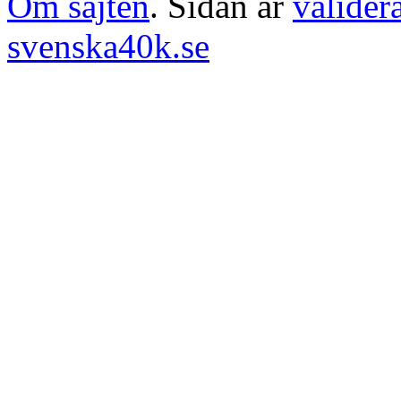
Om sajten
. Sidan är
valider
svenska40k.se