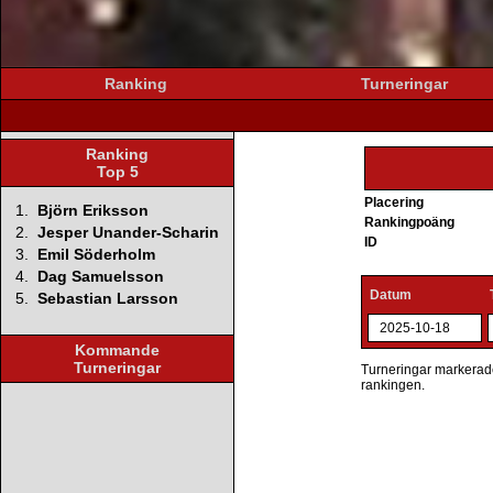
Ranking
Turneringar
Ranking
Top 5
Placering
1.
Björn Eriksson
Rankingpoäng
2.
Jesper Unander-Scharin
ID
3.
Emil Söderholm
4.
Dag Samuelsson
Datum
5.
Sebastian Larsson
2025-10-18
Kommande
Turneringar
Turneringar markerade 
rankingen.