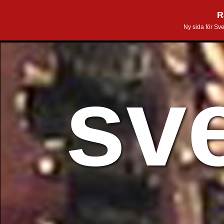
R
Ny sida för Sv
sv