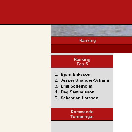
svenska4
Ranking
Ranking
Top 5
1.
Björn Eriksson
2.
Jesper Unander-Scharin
3.
Emil Söderholm
4.
Dag Samuelsson
5.
Sebastian Larsson
Kommande
Turneringar