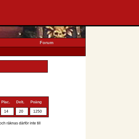
Forum
Plac.
Delt.
Poäng
14
20
1250
ch räknas därför inte till