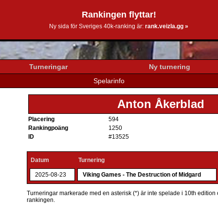
Rankingen flyttar!
0k.se
Ny sida för Sveriges 40k-ranking är:
rank.veizla.gg »
Turneringar
Ny turnering
Spelarinfo
Anton Åkerblad
Placering
594
Rankingpoäng
1250
ID
#13525
Datum
Turnering
2025-08-23
Viking Games - The Destruction of Midgard
Turneringar markerade med en asterisk (*) är inte spelade i 10th edition o
rankingen.