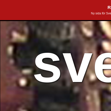
R
Ny sida för Sv
sv