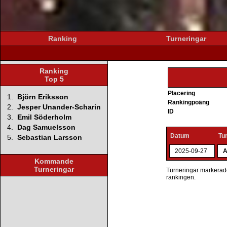
Ranking
Turneringar
Ranking
Top 5
Placering
1.
Björn Eriksson
Rankingpoäng
2.
Jesper Unander-Scharin
ID
3.
Emil Söderholm
4.
Dag Samuelsson
Datum
Tu
5.
Sebastian Larsson
2025-09-27
A
Kommande
Turneringar
Turneringar markerade 
rankingen.