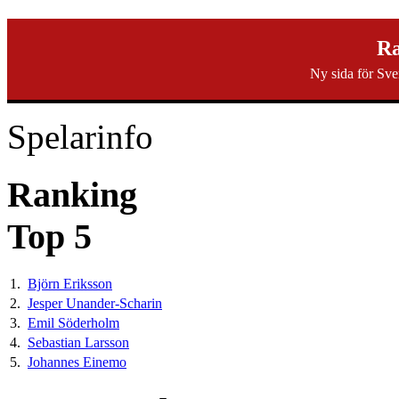
svenska40k.se
Ra
Ny sida för Sve
Ranking
Turneringar
Ny turnering
Forum
Spelarinfo
Ranking
Top 5
1.
Björn Eriksson
2.
Jesper Unander-Scharin
3.
Emil Söderholm
4.
Sebastian Larsson
5.
Johannes Einemo