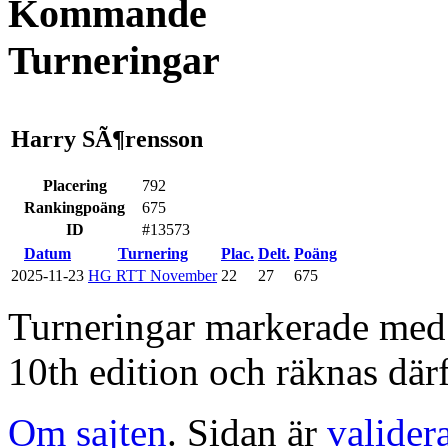
Kommande
Turneringar
Harry SÃ¶rensson
Placering
792
Rankingpoäng
675
ID
#13573
Datum
Turnering
Plac.
Delt.
Poäng
2025-11-23
HG RTT November
22
27
675
Turneringar markerade med en
10th edition och räknas därf
Om sajten
. Sidan är
valider