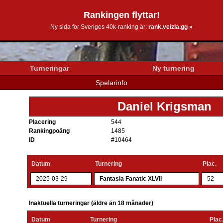
Rankingen flyttar!
0k.se
Ny sida för Sveriges 40k-ranking är:
rank.veizla.gg »
Turneringar
Ny turnering
Spelarinfo
Daniel Krigsman
Placering
544
Rankingpoäng
1485
ID
#10464
Datum
Turnering
Plac.
2025-03-29
Fantasia Fanatic XLVII
52
Inaktuella turneringar (äldre än 18 månader)
Datum
Turnering
Plac