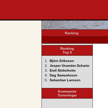
svenska4
Ranking
Ranking
Top 5
1.
Björn Eriksson
2.
Jesper Unander-Scharin
3.
Emil Söderholm
4.
Dag Samuelsson
5.
Sebastian Larsson
Kommande
Turneringar