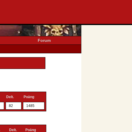
Forum
Delt.
Poäng
82
1485
.
Delt.
Poäng