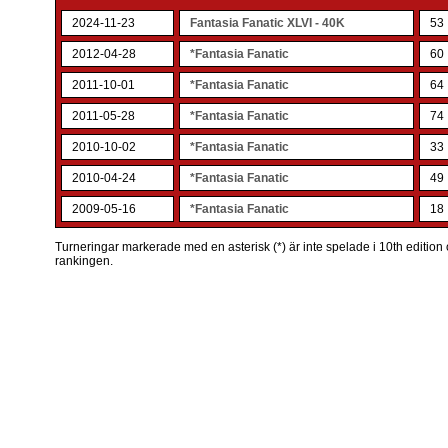
2024-11-23
Fantasia Fanatic XLVI - 40K
53
2012-04-28
*Fantasia Fanatic
60
2011-10-01
*Fantasia Fanatic
64
2011-05-28
*Fantasia Fanatic
74
2010-10-02
*Fantasia Fanatic
33
2010-04-24
*Fantasia Fanatic
49
2009-05-16
*Fantasia Fanatic
18
Turneringar markerade med en asterisk (*) är inte spelade i 10th edition o
rankingen.