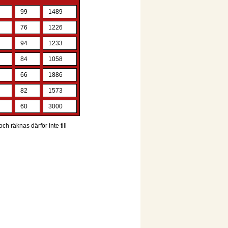
99
1489
76
1226
94
1233
84
1058
66
1886
82
1573
60
3000
ch räknas därför inte till