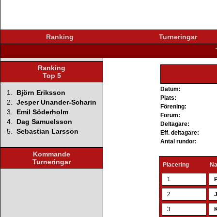
Ranking
Turneringar
Ranking
Top 5
Datum:
1.
Björn Eriksson
Plats:
2.
Jesper Unander-Scharin
Förening:
3.
Emil Söderholm
Forum:
4.
Dag Samuelsson
Deltagare:
5.
Sebastian Larsson
Eff. deltagare:
Antal rundor:
Kommande
Turneringar
Placering
N
1
2
3