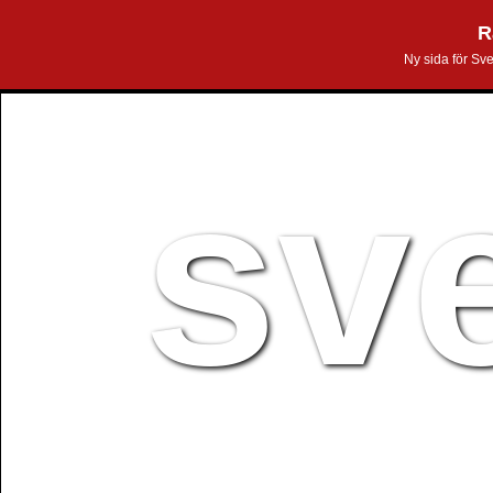
R
Ny sida för Sv
sv