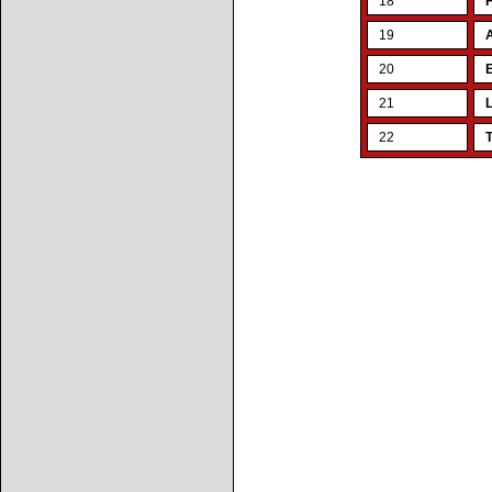
18
F
19
20
E
21
22