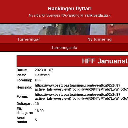
Rankingen flyttar!
0k.se
Ny sida för Sveriges 40k-ranking är:
rank.veizla.gg »
Turneringar
Ny turnering
Turneringsinfo
HFF Januarisl
Datum:
2023-01-07
Plats:
Halmstad
Förening:
HFF
https://www.bestcoastpairings.com/event/xu02r2u8?
Hemsida:
active_tab=overview&fbclid=IwAR084TePTpb7LwW_oG
https://www.bestcoastpairings.com/event/xu02r2u8?
Forum:
active_tab=overview&fbclid=IwAR084TePTpb7LwW_oG
Deltagare:
16
Eff.
16.00
deltagare:
Antal
5
rundor: