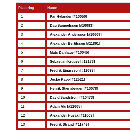
Placering
Namn
1
Pär Hylander [#10050]
2
Dag Samuelsson [#10083]
3
Alexander Andersson [#10009]
4
Alexander Bertilsson [#11861]
5
Mats Danhage [#10045]
6
Sebastian Kruuse [#12173]
7
Fredrik Einarsson [#11088]
8
Jocke Rapp [#12521]
9
Henrik Stjernberger [#10078]
10
David Sandström [#10473]
11
Adam Alu [#12605]
12
Alexander Husak [#11008]
13
Fredrik Strand [#11749]