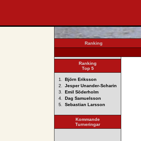
svenska4
Ranking
Ranking
Top 5
1.
Björn Eriksson
2.
Jesper Unander-Scharin
3.
Emil Söderholm
4.
Dag Samuelsson
5.
Sebastian Larsson
Kommande
Turneringar