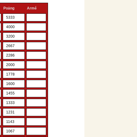
Poäng
Armé
5333
4000
3200
2667
2286
2000
1778
1600
1455
1333
1231
1143
1067