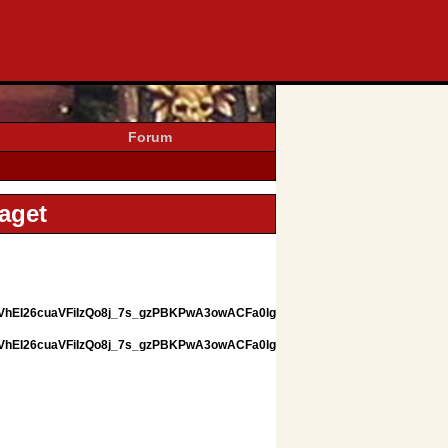
Forum
aget
oVhEI26cuaVFiIzQo8j_7s_gzPBKPwA3owACFa0lg
oVhEI26cuaVFiIzQo8j_7s_gzPBKPwA3owACFa0lg