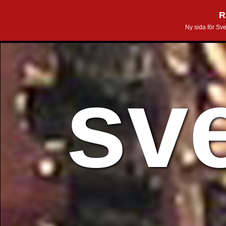
R
Ny sida för Sv
sv