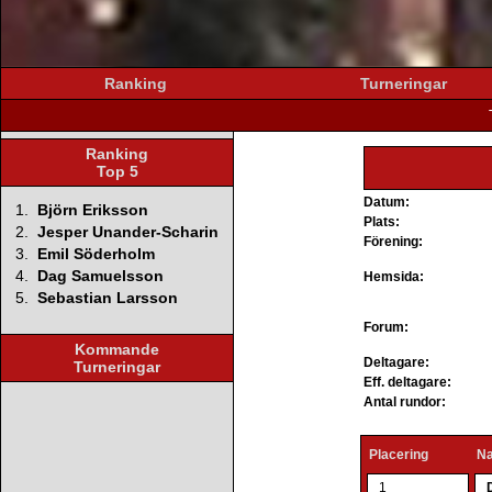
Ranking
Turneringar
Ranking
Top 5
Datum:
1.
Björn Eriksson
Plats:
2.
Jesper Unander-Scharin
Förening:
3.
Emil Söderholm
4.
Dag Samuelsson
Hemsida:
5.
Sebastian Larsson
Forum:
Kommande
Deltagare:
Turneringar
Eff. deltagare:
Antal rundor:
Placering
N
1