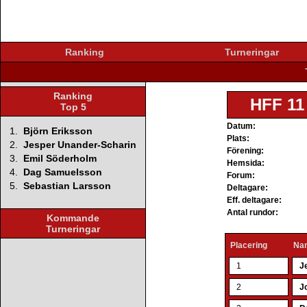
Ranking
Turneringar
Ranking
HFF 11
Top 5
Datum:
1.
Björn Eriksson
Plats:
2.
Jesper Unander-Scharin
Förening:
3.
Emil Söderholm
Hemsida:
4.
Dag Samuelsson
Forum:
5.
Sebastian Larsson
Deltagare:
Eff. deltagare:
Antal rundor:
Kommande
Turneringar
Placering
Na
1
J
2
J