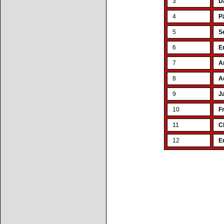
3
D
4
P
5
S
6
E
7
A
8
A
9
J
10
F
11
C
12
E