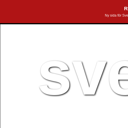
R
Ny sida för Sv
sv