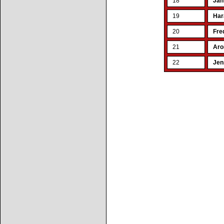
18
Jan
19
Har
20
Fre
21
Aro
22
Jen