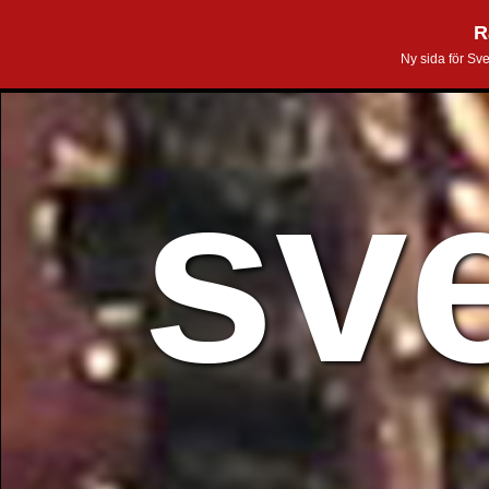
R
Ny sida för Sv
sv