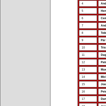
4
And
5
Hen
6
Cem
7
And
8
Tob
9
Pär
10
Tri
11
Dag
12
Pat
13
Max
14
Mic
15
Joa
16
Pet
17
Dan