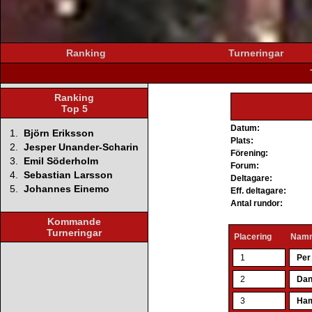
Ranking
Turneringar
Ranking
Top 5
Datum:
1.
Björn Eriksson
Plats:
2.
Jesper Unander-Scharin
Förening:
3.
Emil Söderholm
Forum:
4.
Sebastian Larsson
Deltagare:
5.
Johannes Einemo
Eff. deltagare:
Antal rundor:
Kommande
Turneringar
Placering
Nam
1
Per
2
Dan
3
Ham