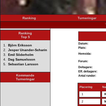
Ranking
Turneringar
Ranking
Top 5
Datum:
1.
Björn Eriksson
Plats:
2.
Jesper Unander-Scharin
Hemsida:
3.
Emil Söderholm
4.
Dag Samuelsson
Forum:
5.
Sebastian Larsson
Deltagare:
Eff. deltagare:
Kommande
Antal rundor:
Turneringar
Placering
N
1
R
2
M