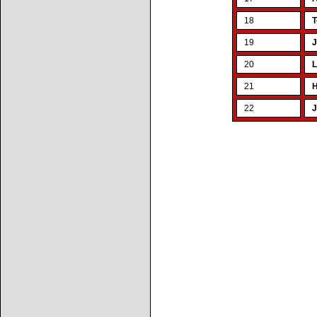
18
T
19
J
20
L
21
H
22
J