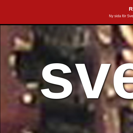
R
Ny sida för Sv
sv