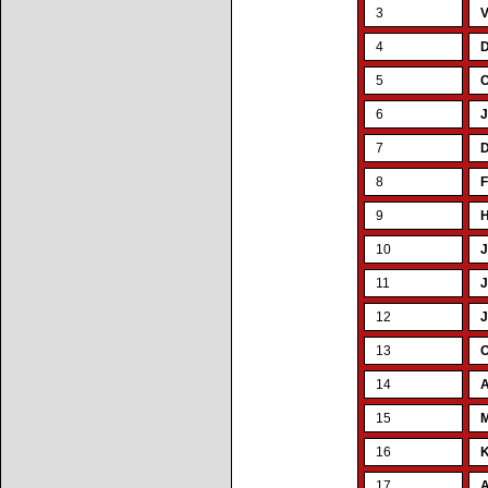
3
V
4
D
5
C
6
J
7
D
8
F
9
H
10
J
11
J
12
J
13
O
14
A
15
M
16
K
17
A