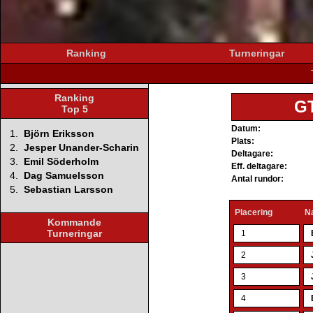
Ranking
Turneringar
Ranking
GT
Top 5
Datum:
1.
Björn Eriksson
Plats:
2.
Jesper Unander-Scharin
Deltagare:
3.
Emil Söderholm
Eff. deltagare:
4.
Dag Samuelsson
Antal rundor:
5.
Sebastian Larsson
Placering
N
Kommande
Turneringar
1
2
3
4