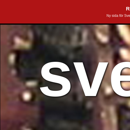
R
Ny sida för Sv
sv