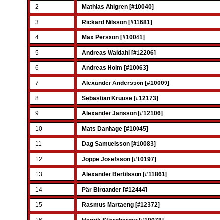
2
Mathias Ahlgren [#10040]
3
Rickard Nilsson [#11681]
4
Max Persson [#10041]
5
Andreas Waldahl [#12206]
6
Andreas Holm [#10063]
7
Alexander Andersson [#10009]
8
Sebastian Kruuse [#12173]
9
Alexander Jansson [#12106]
10
Mats Danhage [#10045]
11
Dag Samuelsson [#10083]
12
Joppe Josefsson [#10197]
13
Alexander Bertilsson [#11861]
14
Pär Birgander [#12444]
15
Rasmus Martaeng [#12372]