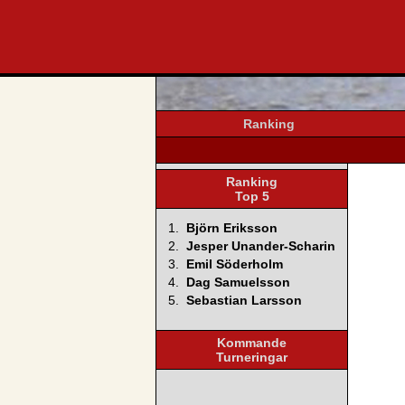
svenska4
Ranking
Ranking
Top 5
1.
Björn Eriksson
2.
Jesper Unander-Scharin
3.
Emil Söderholm
4.
Dag Samuelsson
5.
Sebastian Larsson
Kommande
Turneringar