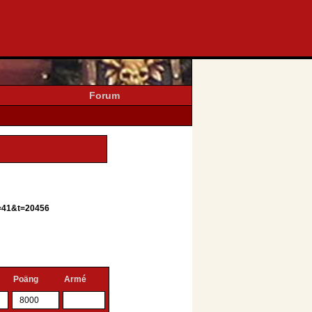
Forum
f=41&t=20456
Poäng
Armé
8000