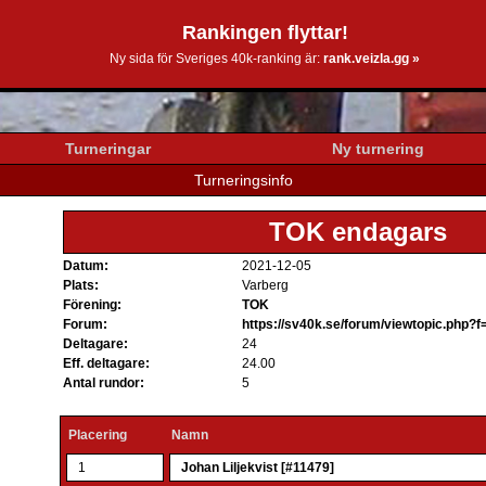
Rankingen flyttar!
0k.se
Ny sida för Sveriges 40k-ranking är:
rank.veizla.gg »
Turneringar
Ny turnering
Turneringsinfo
TOK endagars
Datum:
2021-12-05
Plats:
Varberg
Förening:
TOK
Forum:
https://sv40k.se/forum/viewtopic.php?
Deltagare:
24
Eff. deltagare:
24.00
Antal rundor:
5
Placering
Namn
1
Johan Liljekvist [#11479]