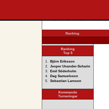
svenska4
Ranking
Ranking
Top 5
1.
Björn Eriksson
2.
Jesper Unander-Scharin
3.
Emil Söderholm
4.
Dag Samuelsson
5.
Sebastian Larsson
Kommande
Turneringar