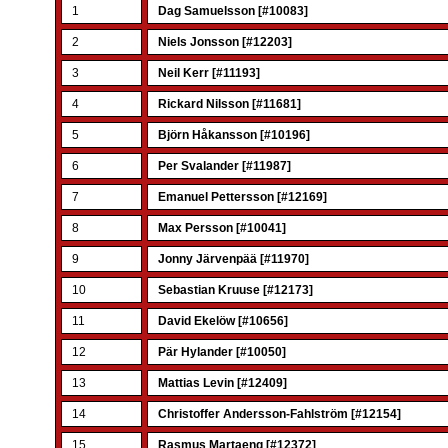
1
Dag Samuelsson [#10083]
2
Niels Jonsson [#12203]
3
Neil Kerr [#11193]
4
Rickard Nilsson [#11681]
5
Björn Håkansson [#10196]
6
Per Svalander [#11987]
7
Emanuel Pettersson [#12169]
8
Max Persson [#10041]
9
Jonny Järvenpää [#11970]
10
Sebastian Kruuse [#12173]
11
David Ekelöw [#10656]
12
Pär Hylander [#10050]
13
Mattias Levin [#12409]
14
Christoffer Andersson-Fahlström [#12154]
15
Rasmus Martaeng [#12372]