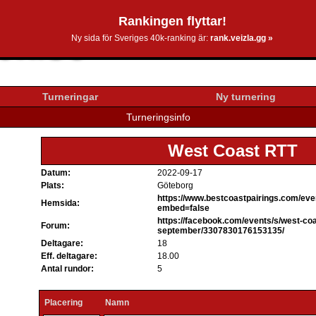
Rankingen flyttar!
0k.se
Ny sida för Sveriges 40k-ranking är:
rank.veizla.gg »
Turneringar
Ny turnering
Turneringsinfo
West Coast RTT
Datum:
2022-09-17
Plats:
Göteborg
https://www.bestcoastpairings.com/ev
Hemsida:
embed=false
https://facebook.com/events/s/west-coas
Forum:
september/3307830176153135/
Deltagare:
18
Eff. deltagare:
18.00
Antal rundor:
5
Placering
Namn