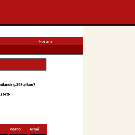
Forum
entlanding/393q4kee?
t-rtt-
Poäng
Armé